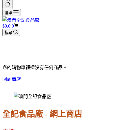
選單
$
0.0
0
購
搜尋
物
車
您的購物車裡還沒有任何商品。
回到商店
全記食品廠 - 網上商店