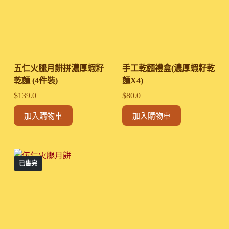
五仁火腿月餅拼濃厚蝦籽
手工乾麵禮盒(濃厚蝦籽乾
乾麵 (4件裝)
麵X4)
$
139.0
$
80.0
加入購物車
加入購物車
已售完