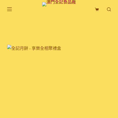
跳
購
至
物
主
車
要
內
容