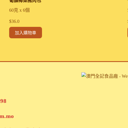
葡韻椰菜豬肉包
60克 x 6個
$
36.0
加入購物車
698
om.mo