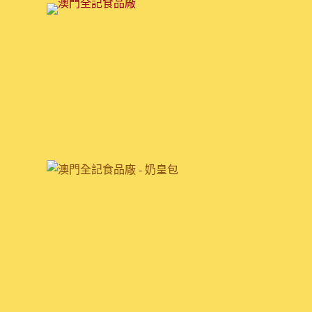
跳
至
主
要
內
容