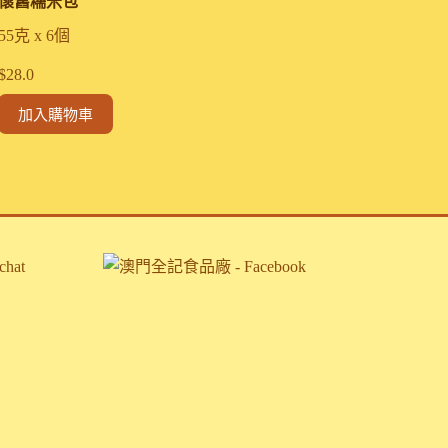
懷舊糯米包
55克 x 6個
$
28.0
加入購物車