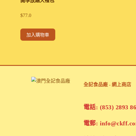
開學放題大禮包
$
77.0
此
加入購物車
產
品
有
多
種
款
式。
全記食品廠 - 網上商店
可
在
產
電話: (853) 2893 8
品
頁
電郵: info@ckff.c
面
選