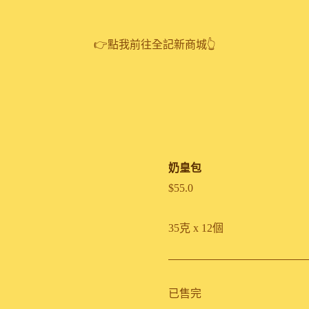
👉點我前往全記新商城👆
奶皇包
$
55.0
35克 x 12個
已售完