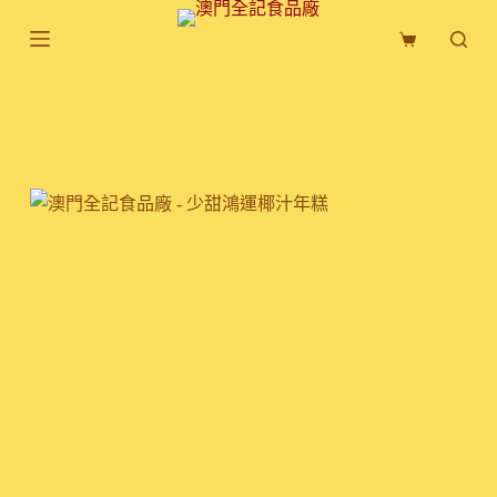
跳
購
至
物
主
車
要
內
容