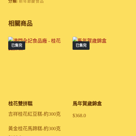
分類:
新年節慶食品
相關商品
已售完
已售完
桂花雙拼糕
馬年賀歲錦盒
吉祥桂花紅豆糕-約300克
$
368.0
黃金桂花馬蹄糕-約300克