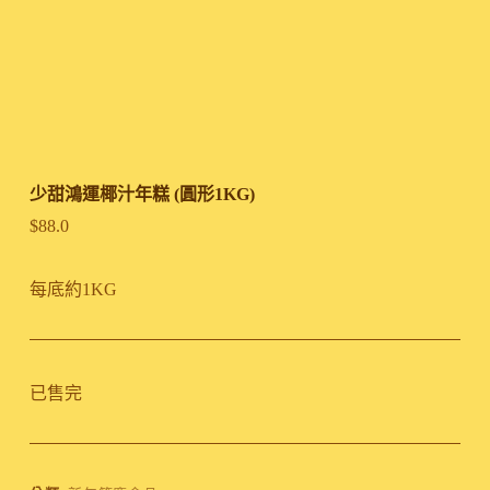
少甜鴻運椰汁年糕 (圓形1KG)
$
88.0
每底約1KG
已售完