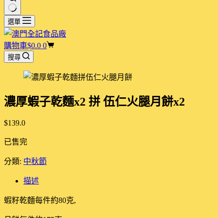
選單
購物車
$
0.0
0
搜尋
濃厚蝦子乾麵x2 拼 伍仁火腿月餅x2
$
139.0
已售完
分類:
中秋節
描述
蝦籽乾麵每件約80克,