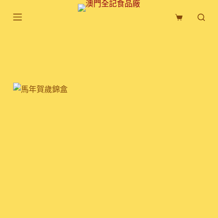
跳
購
至
物
主
車
要
內
容