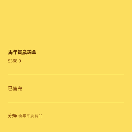
馬年賀歲錦盒
$
368.0
已售完
分類:
新年節慶食品