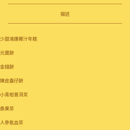
描述
少甜鴻運椰汁年糕
元寶餅
金錢餅
陳皮蟲仔餅
小青柑普洱茶
桑果茶
人參氣血茶