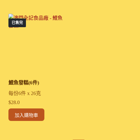
已售完
鯉魚發糕(6件)
每份6件 x 26克
$
28.0
加入購物車