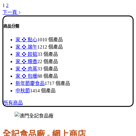
1
2
下一頁
商品分類
家 ❖ 點心
10
10 個產品
家 ❖ 端午
12
12 個產品
家 ❖ 餃掂
3
3 個產品
家 ❖ 糯香
2
2 個產品
家 ❖ 肉蒸
3
3 個產品
家 ❖ 包暖
8
8 個產品
新年節慶食品
17
17 個產品
中秋節
14
14 個產品
所有商品
全記食品廠 - 網上商店