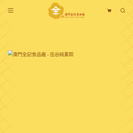
跳
購
至
物
主
車
要
內
容