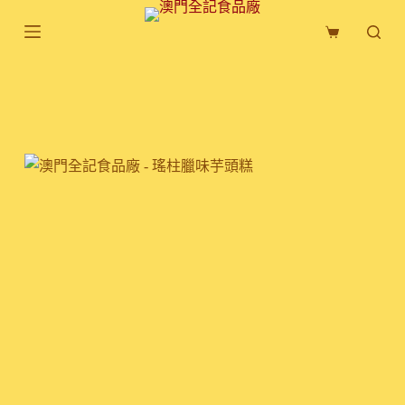
跳
購
至
物
主
車
要
內
容