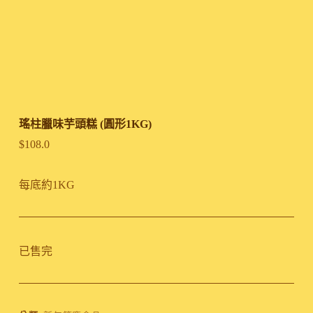
瑤柱臘味芋頭糕 (圓形1KG)
$
108.0
每底約1KG
已售完