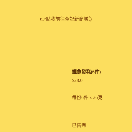
👉點我前往全記新商城👆
鯉魚發糕(6件)
$
28.0
每份6件 x 26克
已售完