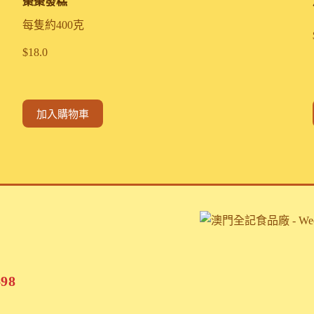
棗棗發糕
每隻約400克
$
18.0
加入購物車
698