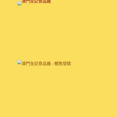
跳
至
主
要
內
容